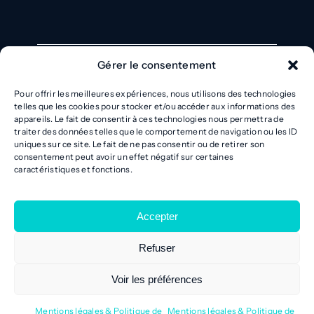
Gérer le consentement
Pour offrir les meilleures expériences, nous utilisons des technologies
Contact
telles que les cookies pour stocker et/ou accéder aux informations des
appareils. Le fait de consentir à ces technologies nous permettra de
02 99 23 99 00
traiter des données telles que le comportement de navigation ou les ID
11 rue André et Yvonne Meynier – Le
uniques sur ce site. Le fait de ne pas consentir ou de retirer son
consentement peut avoir un effet négatif sur certaines
Ponthus, 35000 Rennes
caractéristiques et fonctions.
Accepter
L’agence
Refuser
Recrutement
Voir les préférences
Mentions légales & Politique de
Mentions légales & Politique de
Fleet Services Group – Tous droits réservés |
Mentions