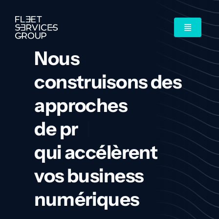
Passer
au
contenu
Toggle
Navigatio
Nous
Data
construisons des
Marketing
approches
Prospection commerciale
qui accélèrent
Nos usecases
vos business
L’agence
numériques